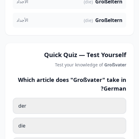
Großeltern
الأجداد
(die)
Großeltern
الأجداد
(die)
Quick Quiz — Test Yourself
Test your knowledge of
Großvater
Which article does "Großvater" take in
German?
der
die