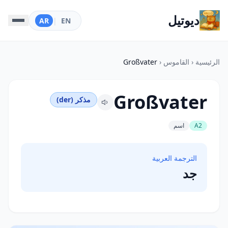
ديوتيل
AR
|
EN
الرئيسية
‹
القاموس
‹
Großvater
Großvater
مذكر (der)
A2
اسم
الترجمة العربية
جد