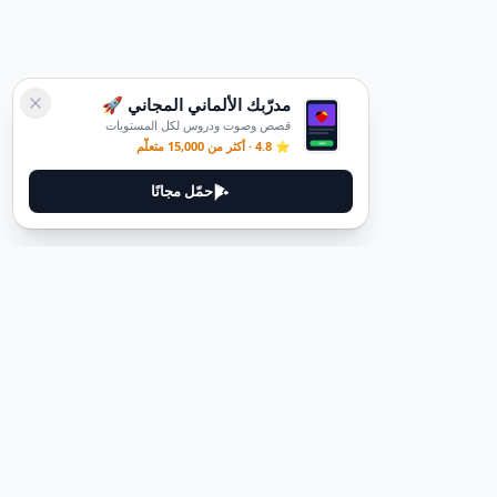
مدرّبك الألماني المجاني 🚀
قصص وصوت ودروس لكل المستويات
⭐ 4.8 · أكثر من 15,000 متعلّم
حمّل مجانًا
ديوتيل
ديوتيل هي منصة لتعلم اللغة الألمانية مصممة لمساعدتك على إتقان اللغة
من خلال قصص غامرة وأدلة عملية.