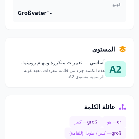
الجمع
Großvater¨-
المستوى
أساسي — تعبيرات متكررة ومهام روتينية.
A2
هذه الكلمة جزء من قائمة مفردات معهد غوته
الرسمية مستوى A2.
عائلة الكلمة
er
— هو
groß
— كبير
groß
— كبير / طويل (للقامة)