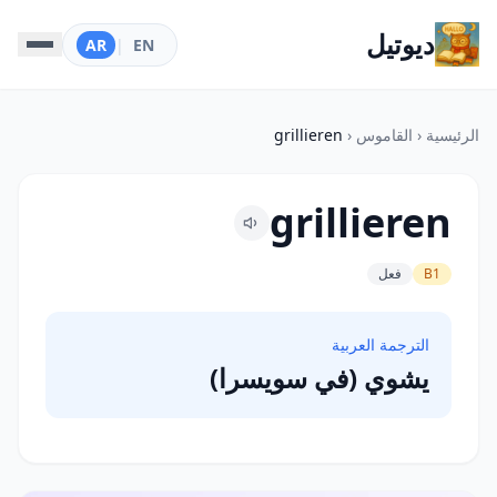
ديوتيل
AR
|
EN
الرئيسية
‹
القاموس
‹
grillieren
grillieren
B1
فعل
الترجمة العربية
يشوي (في سويسرا)