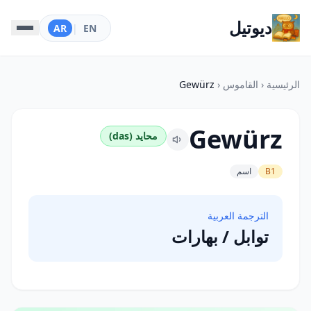
ديوتيل
AR
|
EN
الرئيسية
‹
القاموس
‹
Gewürz
Gewürz
محايد (das)
B1
اسم
الترجمة العربية
توابل / بهارات