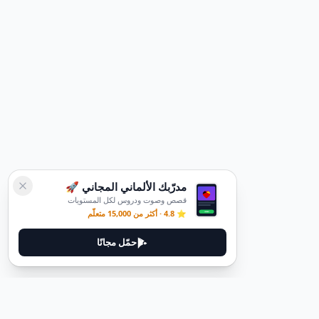
مدرّبك الألماني المجاني 🚀
قصص وصوت ودروس لكل المستويات
⭐ 4.8 · أكثر من 15,000 متعلّم
حمّل مجانًا