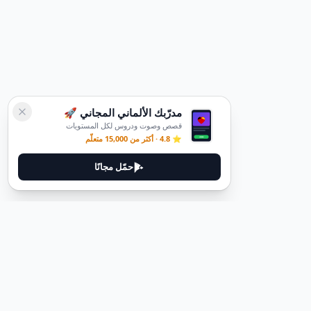
مدرّبك الألماني المجاني 🚀
قصص وصوت ودروس لكل المستويات
⭐ 4.8 · أكثر من 15,000 متعلّم
حمّل مجانًا