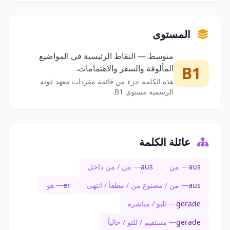
المستوى
متوسط — النقاط الرئيسية في المواضيع
B1
المألوفة والسفر والاهتمامات.
هذه الكلمة جزء من قائمة مفردات معهد غوته
الرسمية مستوى B1.
عائلة الكلمة
aus
— من
aus
— من / من داخل
aus
— من / مصنوع من / مطفأ / انتهى
er
— هو
gerade
— للتو / مباشرة
gerade
— مستقيم / للتو / حالياً