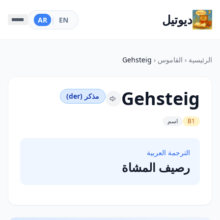
ديوتيل
AR
|
EN
الرئيسية
‹
القاموس
‹
Gehsteig
Gehsteig
مذكر (der)
B1
اسم
الترجمة العربية
رصيف المشاة