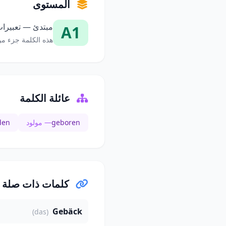
المستوى
مبتدئ — تعبيرات
A1
هذه الكلمة جزء من
عائلة الكلمة
geboren
— مولود
den
كلمات ذات صلة
Gebäck
(das)