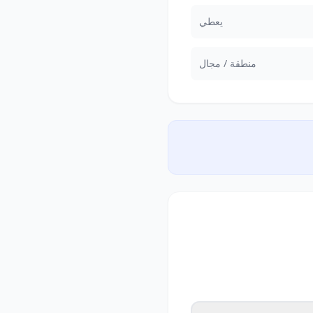
يعطي
منطقة / مجال