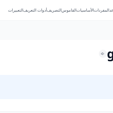
عد
المفردات
الأساسيات
القاموس
التصريف
أدوات التعريف
التعبيرات