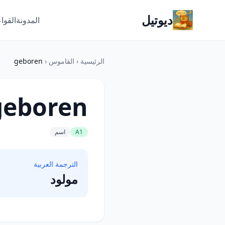
ديوتيل
المدونة
القوا
الرئيسية
‹
القاموس
‹
geboren
geboren
A1
اسم
الترجمة العربية
مولود