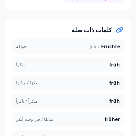
كلمات ذات صلة
Früchte
فواكه
(die)
früh
مبكراً
früh
بكرًا / مبكرًا
früh
مبكراً / باكراً
früher
سابقًا / في وقت أبكر