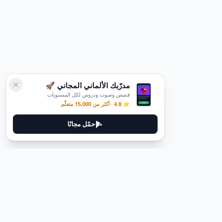
مدرّبك الألماني المجاني 🚀
قصص وصوت ودروس لكل المستويات
⭐ 4.8 · أكثر من 15,000 متعلّم
حمّل مجانًا