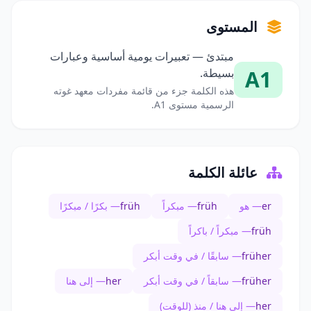
المستوى
مبتدئ — تعبيرات يومية أساسية وعبارات
A1
بسيطة.
هذه الكلمة جزء من قائمة مفردات معهد غوته
الرسمية مستوى A1.
عائلة الكلمة
er
— هو
früh
— مبكراً
früh
— بكرًا / مبكرًا
früh
— مبكراً / باكراً
früher
— سابقًا / في وقت أبكر
früher
— سابقاً / في وقت أبكر
her
— إلى هنا
her
— إلى هنا / منذ (للوقت)