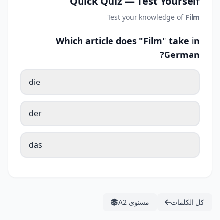
Quick Quiz — Test Yourself
Test your knowledge of
Film
Which article does "Film" take in
German?
die
der
das
كل الكلمات
مستوى A2