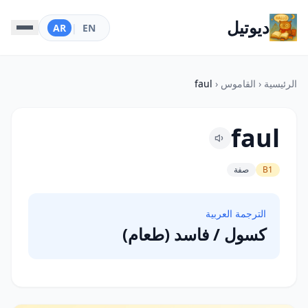
ديوتيل
AR
|
EN
الرئيسية
‹
القاموس
‹
faul
faul
B1
صفة
الترجمة العربية
كسول / فاسد (طعام)