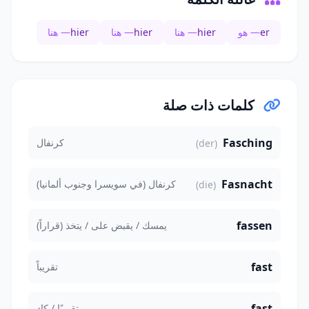
er
— هو
hier
— هنا
hier
— هنا
hier
— هنا
كلمات ذات صلة
Fasching
كرنفال
(der)
Fasnacht
كرنفال (في سويسرا وجنوب ألمانيا)
(die)
fassen
يمسك / يقبض على / يتخذ (قراراً)
fast
تقريباً
fast
تقريبًا / كاد