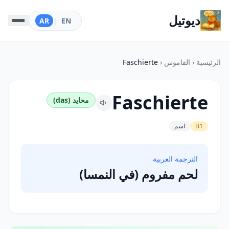
ديوتيل
AR
|
EN
الرئيسية
‹
القاموس
‹
Faschierte
Faschierte
محايد (das)
B1
اسم
الترجمة العربية
لحم مفروم (في النمسا)