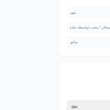
يقود
يسافر / يذهب (بواسطة نقل)
سائق
der