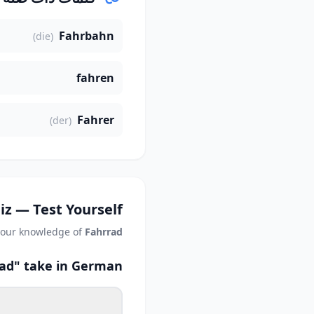
Fahrbahn
(die)
fahren
Fahrer
(der)
iz — Test Yourself
your knowledge of
Fahrrad
rad" take in German?