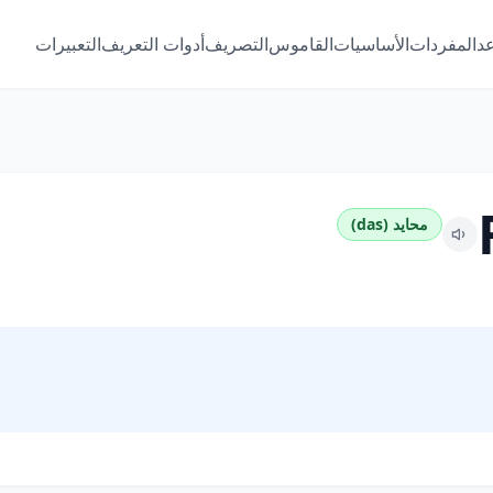
عد
المفردات
الأساسيات
القاموس
التصريف
أدوات التعريف
التعبيرات
محايد (das)