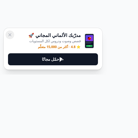
مدرّبك الألماني المجاني 🚀
قصص وصوت ودروس لكل المستويات
⭐ 4.8 · أكثر من 15,000 متعلّم
حمّل مجانًا
قانوني
سياسة الخصوصية