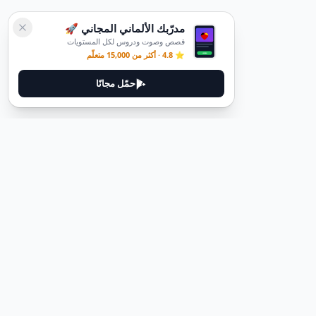
مدرّبك الألماني المجاني 🚀
قصص وصوت ودروس لكل المستويات
⭐ 4.8 · أكثر من 15,000 متعلّم
حمّل مجانًا
ديوتيل
ديوتيل هي منصة لتعلم اللغة الألمانية مصممة لمساعدتك على إتقان اللغة
من خلال قصص غامرة وأدلة عملية.