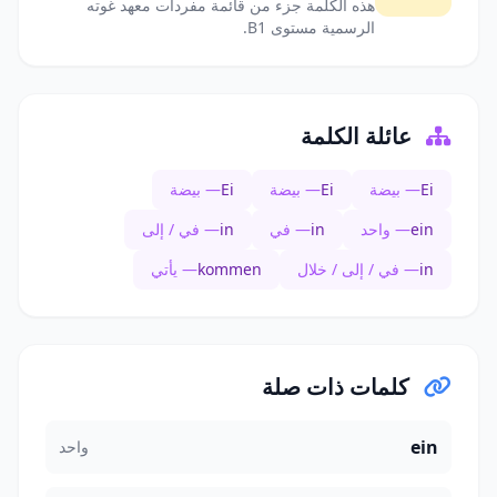
هذه الكلمة جزء من قائمة مفردات معهد غوته
الرسمية مستوى B1.
عائلة الكلمة
Ei
— بيضة
Ei
— بيضة
Ei
— بيضة
ein
— واحد
in
— في
in
— في / إلى
in
— في / إلى / خلال
kommen
— يأتي
كلمات ذات صلة
ein
واحد