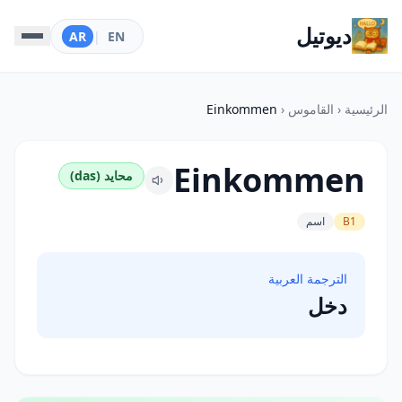
ديوتيل
AR
|
EN
الرئيسية
‹
القاموس
‹
Einkommen
Einkommen
محايد (das)
B1
اسم
الترجمة العربية
دخل