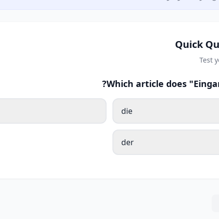
Quick Qu
Test 
Which article does "Eing
die
der