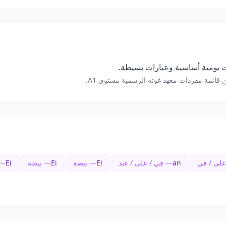
 يومية أساسية وعبارات بسيطة.
 قائمة مفردات معهد غوته الرسمية مستوى A1.
على / في
an
— في / على / عند
Ei
— بيضة
Ei
— بيضة
Ei
— 