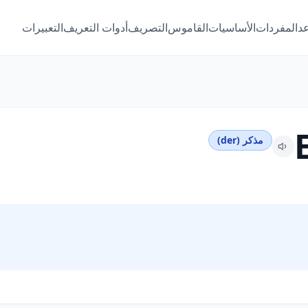
عد
المفردات
الأساسيات
القاموس
التصريف
أدوات التعريف
التعبيرات
مذكر (der)