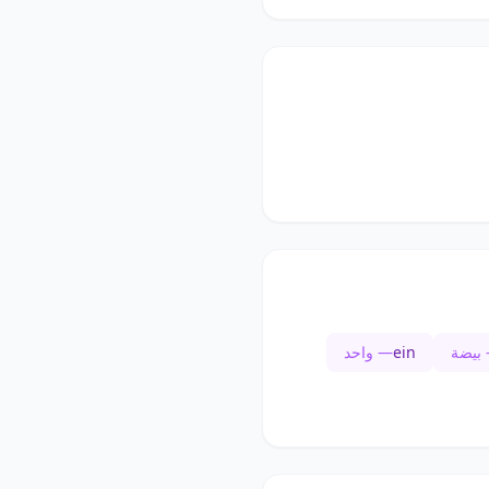
بيضة
ein
— واحد