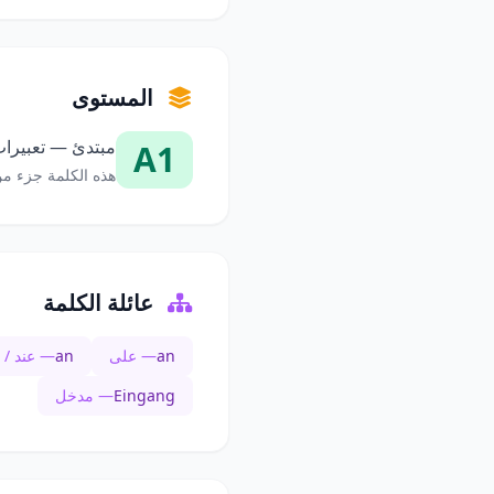
المستوى
مبتدئ — تعبيرات
A1
هذه الكلمة جزء من
عائلة الكلمة
an
— على
an
— عند / 
Eingang
— مدخل