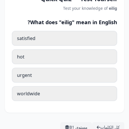
Test your knowledge of
eilig
What does "eilig" mean in English?
satisfied
hot
urgent
worldwide
كل الكلمات
مستوى B1