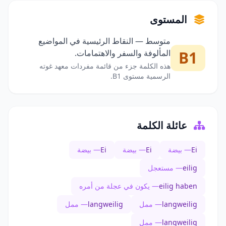
المستوى
متوسط — النقاط الرئيسية في المواضيع
B1
المألوفة والسفر والاهتمامات.
هذه الكلمة جزء من قائمة مفردات معهد غوته
الرسمية مستوى B1.
عائلة الكلمة
Ei
— بيضة
Ei
— بيضة
Ei
— بيضة
eilig
— مستعجل
eilig haben
— يكون في عجلة من أمره
langweilig
— ممل
langweilig
— ممل
langweilig
— ممل