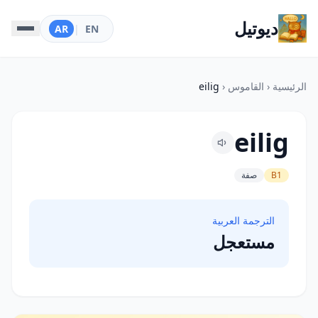
ديوتيل
AR
|
EN
الرئيسية
‹
القاموس
‹
eilig
eilig
B1
صفة
الترجمة العربية
مستعجل