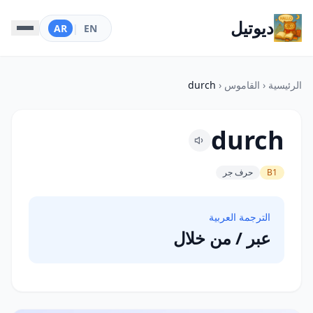
ديوتيل
AR
|
EN
الرئيسية
‹
القاموس
‹
durch
durch
B1
حرف جر
الترجمة العربية
عبر / من خلال