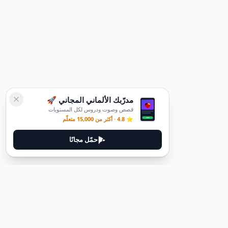
مدرّبك الألماني المجاني 🚀
قصص وصوت ودروس لكل المستويات
⭐ 4.8 · أكثر من 15,000 متعلّم
حمّل مجانًا