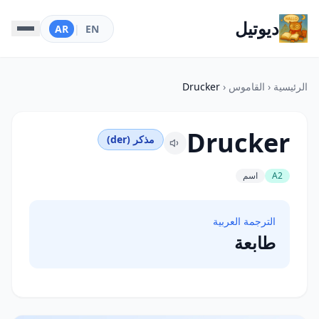
ديوتيل
AR
|
EN
الرئيسية
‹
القاموس
‹
Drucker
Drucker
مذكر (der)
A2
اسم
الترجمة العربية
طابعة