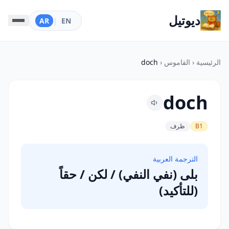
ديوتيل
AR
|
EN
الرئيسية
‹
القاموس
‹
doch
doch
B1
ظرف
الترجمة العربية
بلى (نفي النفي) / لكن / حقاً
(للتأكيد)