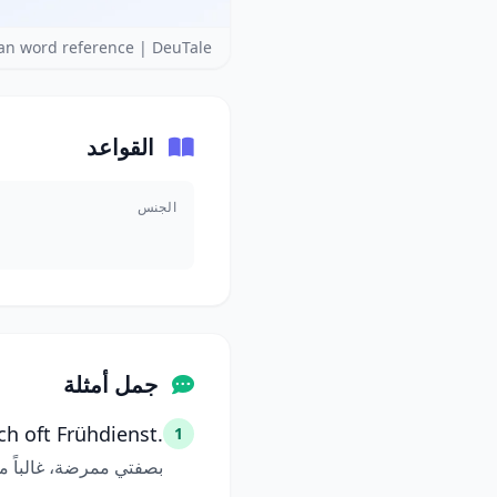
n word reference | DeuTale
القواعد
الجنس
جمل أمثلة
h oft Frühdienst.
1
بصفتي ممرضة، غالباً ما