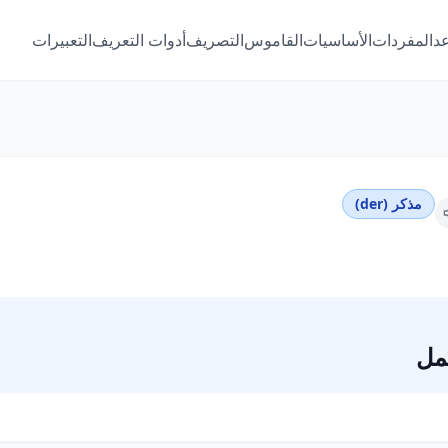
عد
المفردات
الأساسيات
القاموس
التصريف
أدوات التعريف
التعبيرات
مذكر (der)
مل