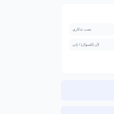
نصب تذكاري
لأن (للسؤال) / إذن