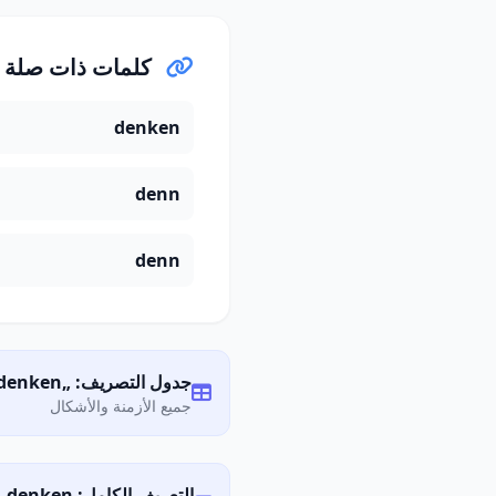
كلمات ذات صلة
denken
denn
denn
جدول التصريف: „denken"
جميع الأزمنة والأشكال
التعريف الكامل: Was bedeutet „denken"?