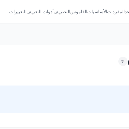
عد
المفردات
الأساسيات
القاموس
التصريف
أدوات التعريف
التعبيرات