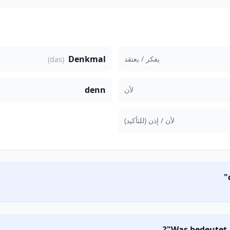
Denkmal
يفكر / يعتقد
(das)
denn
لأن
لأن / إذن (للتأكيد)