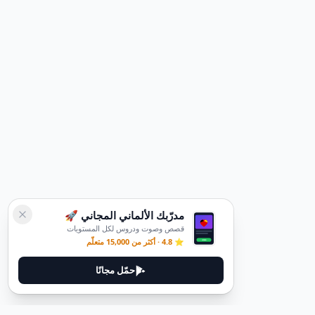
مدرّبك الألماني المجاني 🚀
قصص وصوت ودروس لكل المستويات
⭐ 4.8 · أكثر من 15,000 متعلّم
حمّل مجانًا