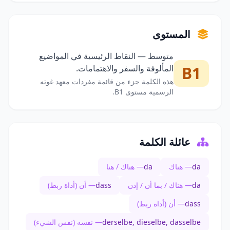
المستوى
متوسط — النقاط الرئيسية في المواضيع
B1
المألوفة والسفر والاهتمامات.
هذه الكلمة جزء من قائمة مفردات معهد غوته
الرسمية مستوى B1.
عائلة الكلمة
da
— هناك
da
— هناك / هنا
da
— هناك / بما أن / إذن
dass
— أن (أداة ربط)
dass
— أن (أداة ربط)
derselbe, dieselbe, dasselbe
— نفسه (نفس الشيء)