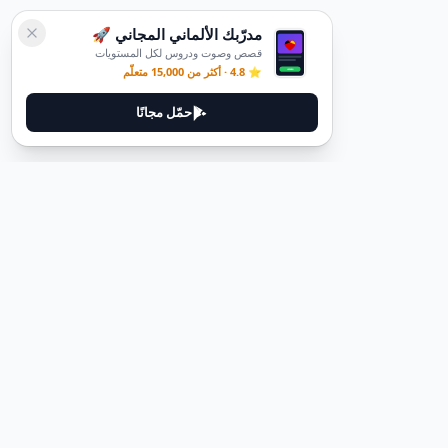
مدرّبك الألماني المجاني 🚀
قصص وصوت ودروس لكل المستويات
⭐ 4.8 · أكثر من 15,000 متعلّم
حمّل مجانًا
ديوتيل
ديوتيل هي منصة لتعلم اللغة الألمانية مصممة لمساعدتك على إتقان اللغة
من خلال قصص غامرة وأدلة عملية.