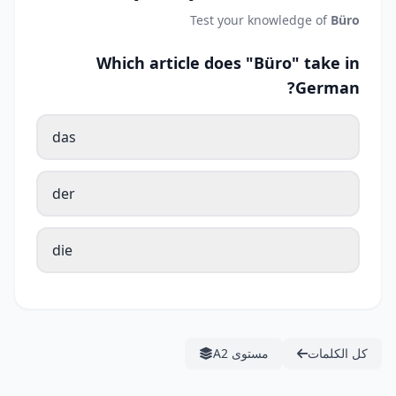
Test your knowledge of
Büro
Which article does "Büro" take in
German?
das
der
die
كل الكلمات
مستوى A2