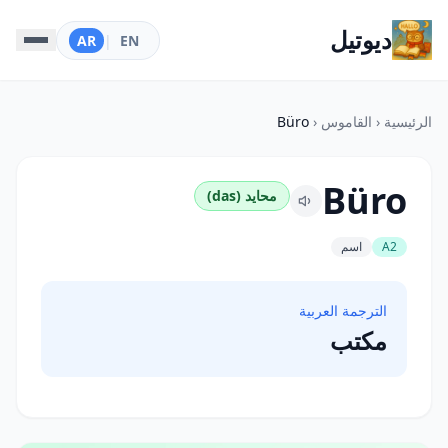
ديوتيل
AR
|
EN
الرئيسية
‹
القاموس
‹
Büro
Büro
محايد (das)
A2
اسم
الترجمة العربية
مكتب