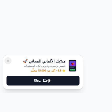
مدرّبك الألماني المجاني 🚀
قصص وصوت ودروس لكل المستويات
⭐ 4.8 · أكثر من 15,000 متعلّم
حمّل مجانًا