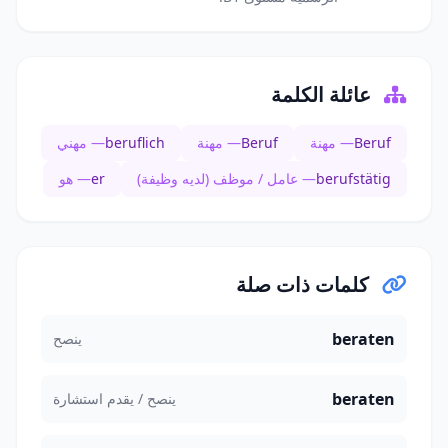
عائلة الكلمة
Beruf
— مهنة
Beruf
— مهنة
beruflich
— مهني
berufstätig
— عامل / موظف (لديه وظيفة)
er
— هو
كلمات ذات صلة
beraten
ينصح
beraten
ينصح / يقدم استشارة