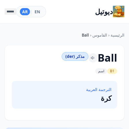
ديوتيل
AR
|
EN
الرئيسية
‹
القاموس
‹
Ball
Ball
مذكر (der)
B1
اسم
الترجمة العربية
كرة