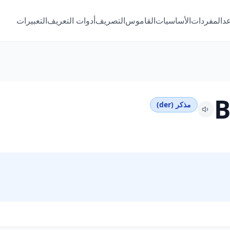
عد
المفردات
الأساسيات
القاموس
التصريف
أدوات التعريف
التعبيرات
B
مذكر (der)