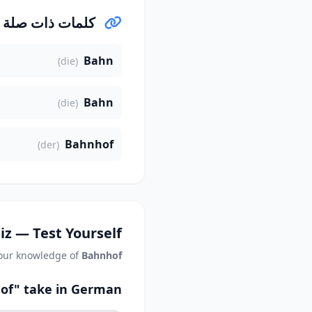
كلمات ذات صلة
Bahn
(die)
Bahn
(die)
Bahnhof
(der)
iz — Test Yourself
your knowledge of
Bahnhof
of" take in German?