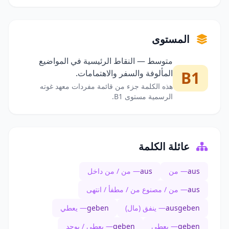
المستوى
متوسط — النقاط الرئيسية في المواضيع
B1
المألوفة والسفر والاهتمامات.
هذه الكلمة جزء من قائمة مفردات معهد غوته
الرسمية مستوى B1.
عائلة الكلمة
aus
— من
aus
— من / من داخل
aus
— من / مصنوع من / مطفأ / انتهى
ausgeben
— ينفق (مال)
geben
— يعطي
geben
— يعطي
geben
— يعطي / يوجد