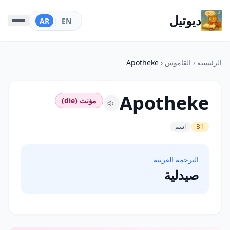
ديوتيل
AR
|
EN
الرئيسية
‹
القاموس
‹
Apotheke
Apotheke
مؤنث (die)
B1
اسم
الترجمة العربية
صيدلية