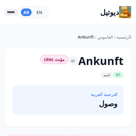
ديوتيل
AR
|
EN
الرئيسية
‹
القاموس
‹
Ankunft
Ankunft
مؤنث (die)
A1
اسم
الترجمة العربية
وصول