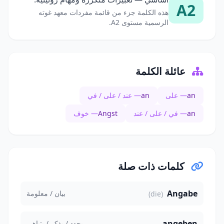
A2
هذه الكلمة جزء من قائمة مفردات معهد غوته
الرسمية مستوى A2.
عائلة الكلمة
an
— على
an
— عند / على / في
an
— في / على / عند
Angst
— خوف
كلمات ذات صلة
Angabe
بيان / معلومة
(die)
angeben
يحدد / يذكر / يتباهى