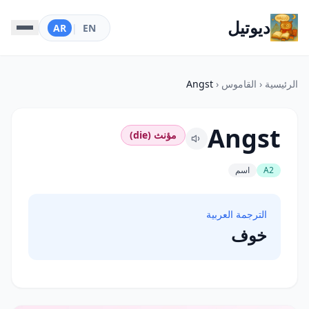
ديوتيل
AR
|
EN
الرئيسية
‹
القاموس
‹
Angst
Angst
مؤنث (die)
A2
اسم
الترجمة العربية
خوف