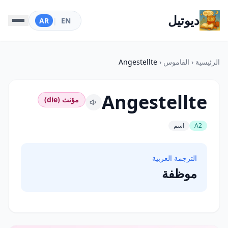
ديوتيل
AR
|
EN
الرئيسية
‹
القاموس
‹
Angestellte
Angestellte
مؤنث (die)
A2
اسم
الترجمة العربية
موظفة