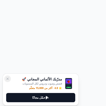
مدرّبك الألماني المجاني 🚀
قصص وصوت ودروس لكل المستويات
⭐ 4.8 · أكثر من 15,000 متعلّم
حمّل مجانًا