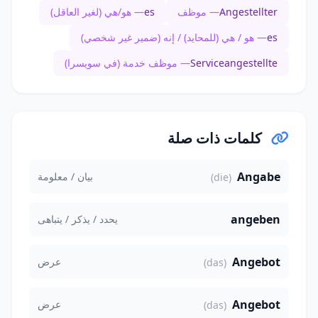
Angestellter
— موظف
es
— هو/هي (لغير العاقل)
es
— هو / هي (للمحايد) / إنه (ضمير غير شخصي)
Serviceangestellte
— موظف خدمة (في سويسرا)
كلمات ذات صلة
Angabe
بيان / معلومة
(die)
angeben
يحدد / يذكر / يتباهى
Angebot
عرض
(das)
Angebot
عرض
(das)