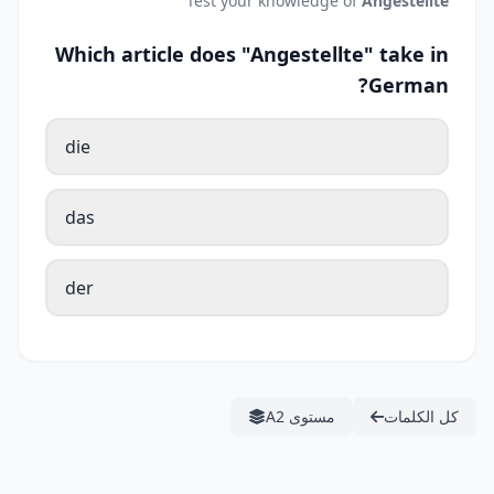
Test your knowledge of
Angestellte
Which article does "Angestellte" take in
German?
die
das
der
كل الكلمات
مستوى A2