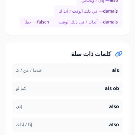
also
— إذن / وبالتالي
damals
— في ذلك الوقت / آنذاك
damals
— آنذاك / في ذلك الوقت
falsch
— خطأ
كلمات ذات صلة
als
عندما / من / كـ
als ob
كما لو
also
إذن
also
إذًا / لذلك