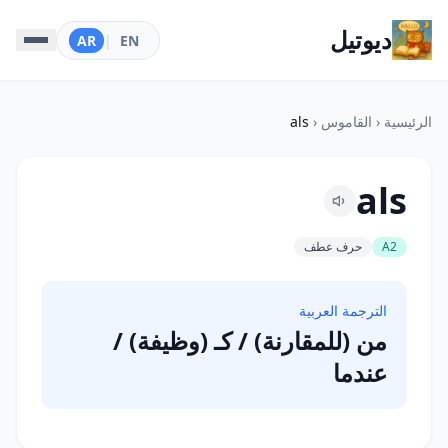
ديوتيل
AR
|
EN
الرئيسية
‹
القاموس
‹
als
als
A2
حرف عطف
الترجمة العربية
من (للمقارنة) / كـ (وظيفة) /
عندما