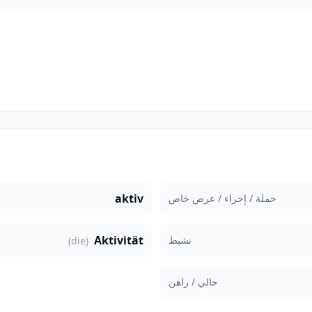
aktiv
حملة / إجراء / عرض خاص
Aktivität
نشيط
(die)
حالي / راهن