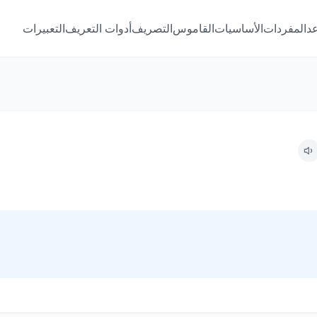
عد
المفردات
الأساسيات
القاموس
التصريف
أدوات التعريف
التعبيرات