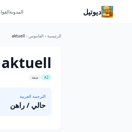
ديوتيل
المدونة
القوا
الرئيسية
‹
القاموس
‹
aktuell
aktuell
A2
صفة
الترجمة العربية
حالي / راهن