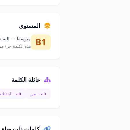
المستوى
متوسط — النقاط 
B1
هذه الكلمة جزء من
عائلة الكلمة
ab
— من
ab
— ابتداءً 
كلمات ذات صلة