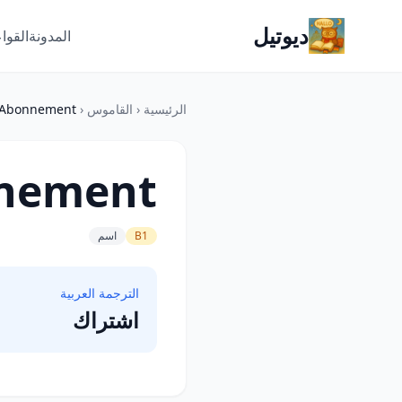
ديوتيل
المدونة
القوا
الرئيسية
‹
القاموس
‹
Abonnement
nement
B1
اسم
الترجمة العربية
اشتراك