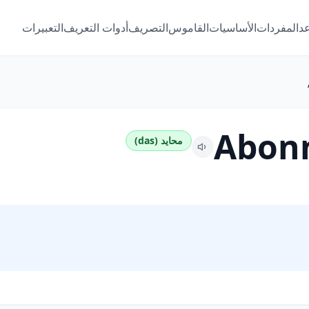
عد
المفردات
الأساسيات
القاموس
التصريف
أدوات التعريف
التعبيرات
Abon
محايد (das)