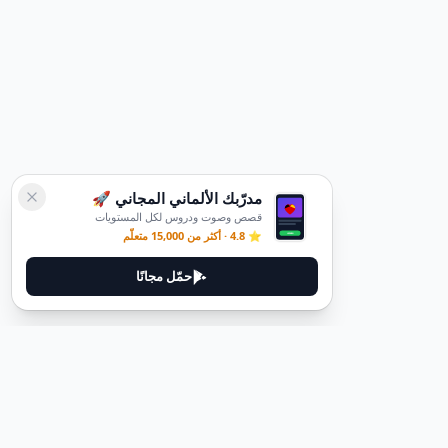
مدرّبك الألماني المجاني 🚀
قصص وصوت ودروس لكل المستويات
⭐ 4.8 · أكثر من 15,000 متعلّم
حمّل مجانًا