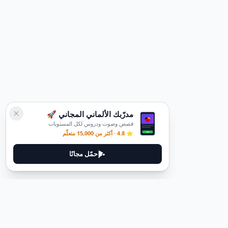
مدرّبك الألماني المجاني 🚀
قصص وصوت ودروس لكل المستويات
⭐ 4.8 · أكثر من 15,000 متعلّم
حمّل مجانًا