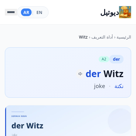
ديوتيل
AR
|
EN
الرئيسية
‹
أداة التعريف
‹
Witz
der
A2
der
Witz
نكتة
·
joke