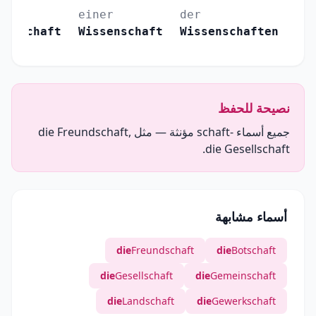
einer
der
senschaft
Wissenschaft
Wissenschaften
نصيحة للحفظ
جميع أسماء -schaft مؤنثة — مثل die Freundschaft,
die Gesellschaft.
أسماء مشابهة
die
Freundschaft
die
Botschaft
die
Gesellschaft
die
Gemeinschaft
die
Landschaft
die
Gewerkschaft