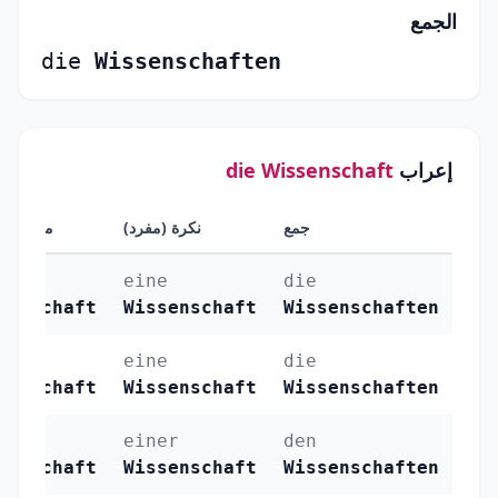
الجمع
die
Wissenschaften
إعراب
die Wissenschaft
جمع
نكرة (مفرد)
معرفة (م
eine
die
senschaft
Wissenschaft
Wissenschaften
eine
die
senschaft
Wissenschaft
Wissenschaften
einer
den
senschaft
Wissenschaft
Wissenschaften