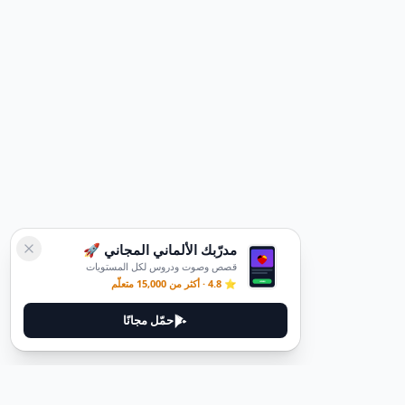
مدرّبك الألماني المجاني 🚀
قصص وصوت ودروس لكل المستويات
⭐ 4.8 · أكثر من 15,000 متعلّم
حمّل مجانًا