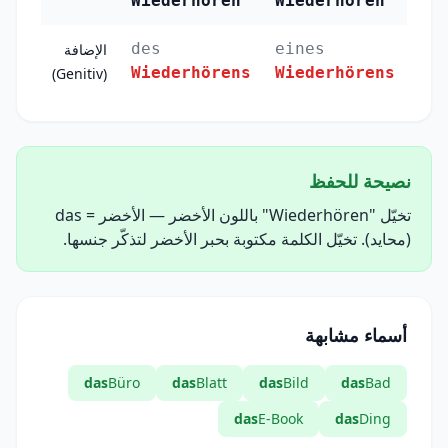
Wiederhören
Wiederhören
des
eines
الإضافة
Wiederhörens
Wiederhörens
(Genitiv)
نصيحة للحفظ
تخيّل "Wiederhören" باللون الأخضر — الأخضر = das
(محايد). تخيّل الكلمة مكتوبة بحبر الأخضر لتذكّر جنسها.
أسماء مشابهة
das
Büro
das
Blatt
das
Bild
das
Bad
das
E-Book
das
Ding