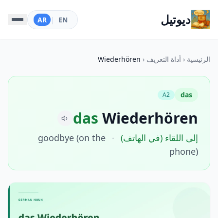
ديوتيل
AR
|
EN
الرئيسية
‹
أداة التعريف
‹
Wiederhören
das
A2
das
Wiederhören
إلى اللقاء (في الهاتف)
·
goodbye (on the
phone)