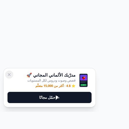
مدرّبك الألماني المجاني 🚀
قصص وصوت ودروس لكل المستويات
⭐ 4.8 · أكثر من 15,000 متعلّم
حمّل مجانًا