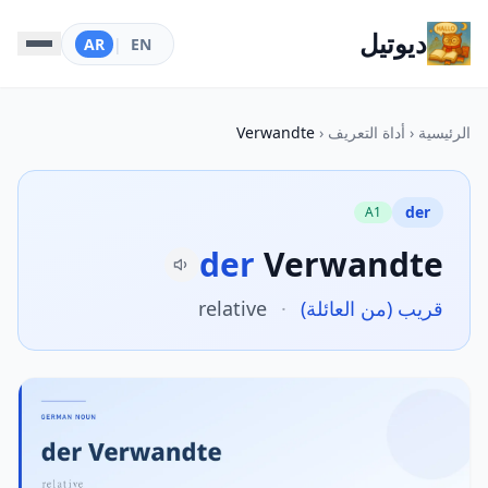
ديوتيل
AR
|
EN
الرئيسية
‹
أداة التعريف
‹
Verwandte
der
A1
der
Verwandte
قريب (من العائلة)
·
relative