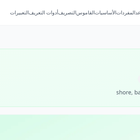
عد
المفردات
الأساسيات
القاموس
التصريف
أدوات التعريف
التعبيرات
shore, b