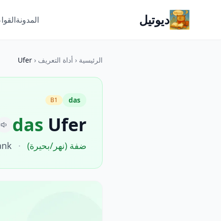
ديوتيل
المدونة
القوا
الرئيسية
‹
أداة التعريف
‹
Ufer
das
B1
das
Ufer
ضفة (نهر/بحيرة)
·
ank