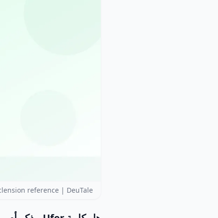
lension reference | DeuTale
هل كلمة Ufer مذكر أم مؤنث أم محايد؟