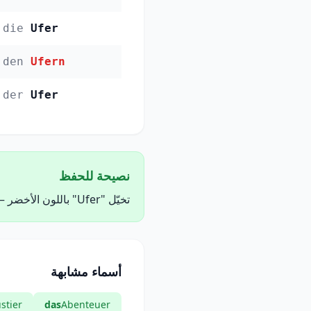
die
Ufer
den
Ufern
der
Ufer
نصيحة للحفظ
تخيّل "Ufer" باللون الأخضر — الأخضر = das (محايد). تخيّل الكلمة مكتوبة بحبر الأخضر لتذكّر جنسها.
أسماء مشابهة
stier
das
Abenteuer