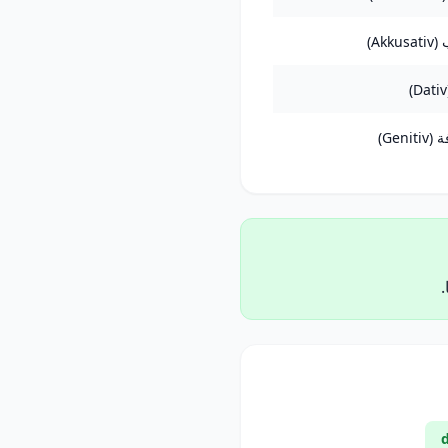
Akku)
Genit)