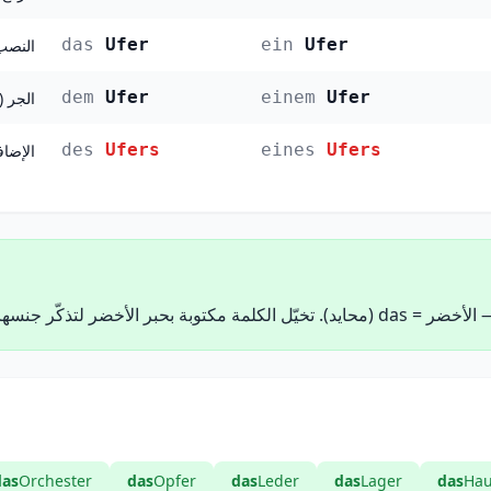
das
Ufer
ein
Ufer
النصب (sativ
dem
Ufer
einem
Ufer
الجر (Dativ)
des
Ufers
eines
Ufers
الإضافة (iv
das
Orchester
das
Opfer
das
Leder
das
Lager
das
Hau