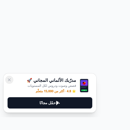
مدرّبك الألماني المجاني 🚀
قصص وصوت ودروس لكل المستويات
⭐ 4.8 · أكثر من 15,000 متعلّم
حمّل مجانًا