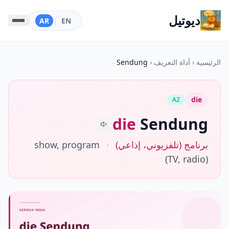
ديوتيل
AR
|
EN
الرئيسية
‹
أداة التعريف
‹
Sendung
die
A2
die
Sendung
برنامج (تلفزيوني، إذاعي)
·
show, program
(TV, radio)