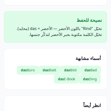
نصيحة للحفظ
تخيّل "Rind" باللون الأخضر — الأخضر = das (محايد).
تخيّل الكلمة مكتوبة بحبر الأخضر لتذكّر جنسها.
أسماء مشابهة
das
Büro
das
Blatt
das
Bild
das
Bad
das
E-Book
das
Ding
انظر أيضاً