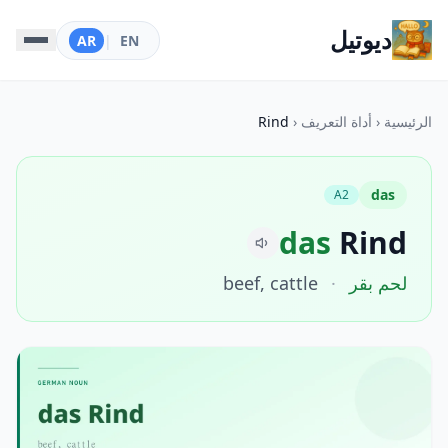
ديوتيل
AR
|
EN
الرئيسية
‹
أداة التعريف
‹
Rind
das
A2
das
Rind
لحم بقر
·
beef, cattle