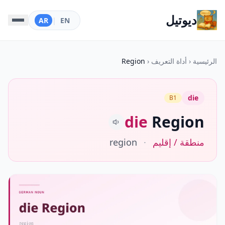
ديوتيل
AR
|
EN
الرئيسية
‹
أداة التعريف
‹
Region
die
B1
die
Region
منطقة / إقليم
·
region