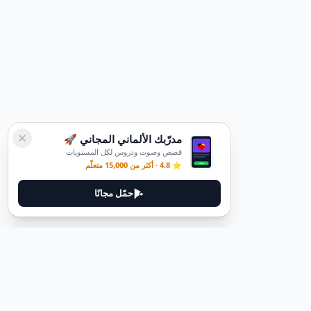
مدرّبك الألماني المجاني 🚀
قصص وصوت ودروس لكل المستويات
⭐ 4.8 · أكثر من 15,000 متعلّم
حمّل مجانًا