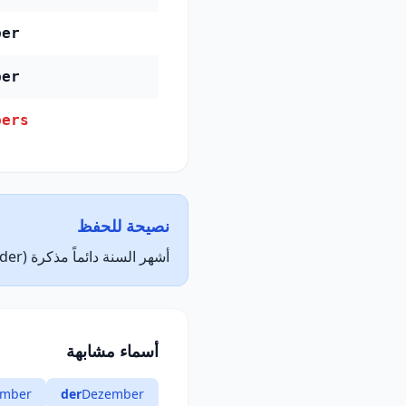
ber
ber
bers
نصيحة للحفظ
أشهر السنة دائماً مذكرة (der).
أسماء مشابهة
mber
der
Dezember