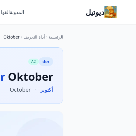
ديوتيل
المدونة
القوا
الرئيسية
‹
أداة التعريف
‹
Oktober
der
A2
r
Oktober
أكتوبر
·
October