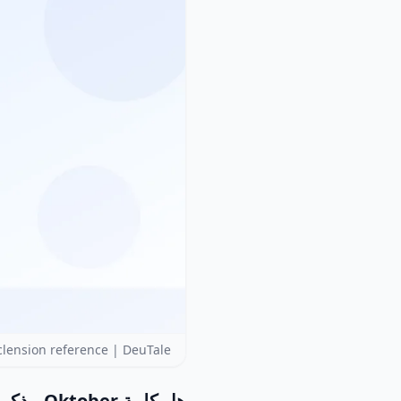
lension reference | DeuTale
هل كلمة Oktober مذكر أم مؤنث أم محايد؟