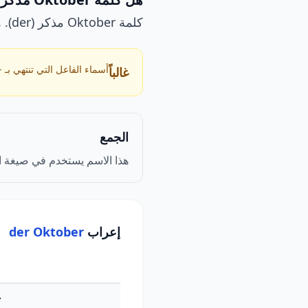
كلمة Oktober مذكر (der). هذا الاسم ليس له صيغة جمع.
أسماء الفاعل التي تنتهي بـ -er عادةً مذكرة.
غالباً
الجمع
هذا الاسم يستخدم في صيغة ا
إعراب
der Oktober
r