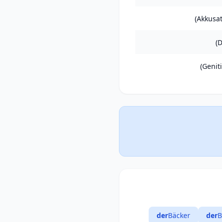
der
Bäcker
der
B