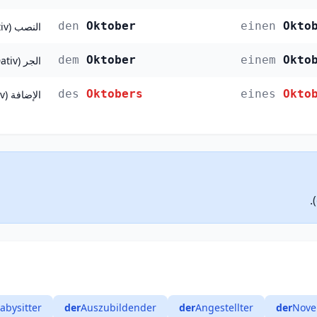
den
Oktober
einen
Okto
النصب (Akkusativ)
dem
Oktober
einem
Okto
الجر (Dativ)
des
Oktobers
eines
Okto
الإضافة (Genitiv)
abysitter
der
Auszubildender
der
Angestellter
der
Nove