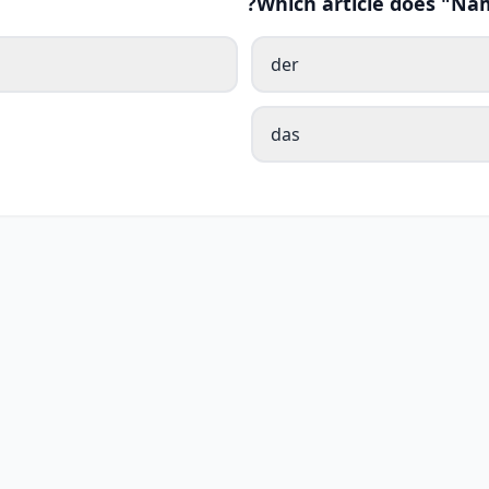
Which article does "Na
der
das