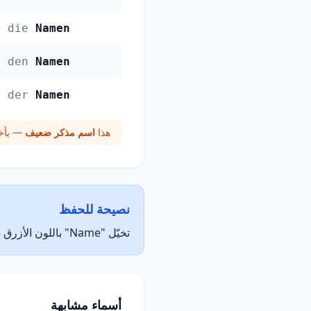
die
Namen
den
Namen
der
Namen
هذا
اسم مذكر ضعيف
— يأخذ
نصيحة للحفظ
تخيّل "Name" باللون الأزرق — الأزرق = der (مذكر). تخيّل الكلمة مكتوبة بحبر الأزرق لتذكّر جنسها.
أسماء مشابهة