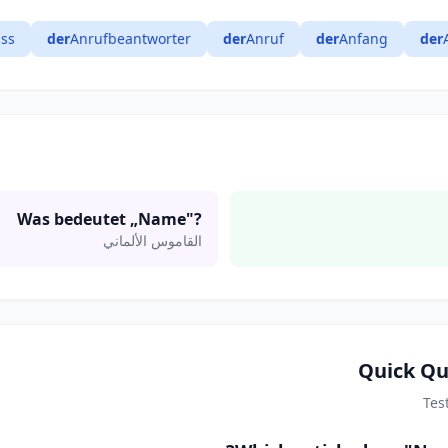
ss
der
Anrufbeantworter
der
Anruf
der
Anfang
der
Was bedeutet „Name"?
القاموس الألماني
Quick Qu
Tes