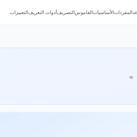
عد
المفردات
الأساسيات
القاموس
التصريف
أدوات التعريف
التعبيرات