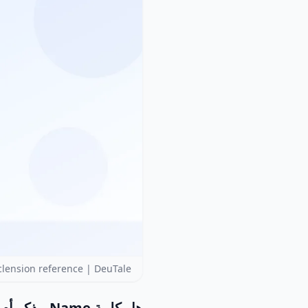
lension reference | DeuTale
هل كلمة Name مذكر أم مؤنث أم محايد؟