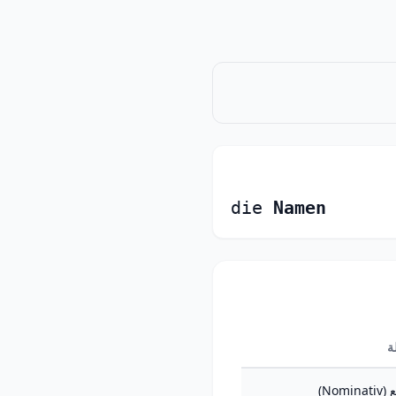
die
Namen
ة
Nomin)