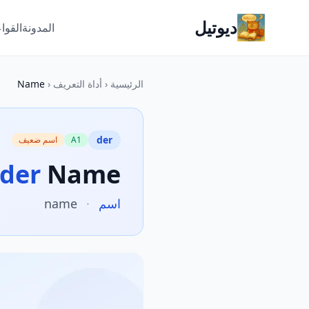
ديوتيل
المدونة
القوا
الرئيسية
‹
أداة التعريف
‹
Name
der
A1
اسم ضعيف
der
Name
اسم
·
name