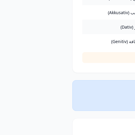
Akkusat)
Da)
(Genitiv)