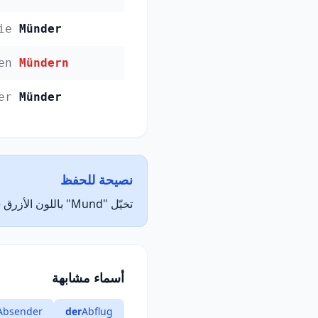
ie
Münder
en
Mündern
er
Münder
نصيحة للحفظ
تخيّل "Mund" باللون الأزرق — الأزرق = der (مذكر). تخيّل الكلمة مكتوبة بحبر الأزرق لتذكّر جنسها.
أسماء مشابهة
Absender
der
Abflug