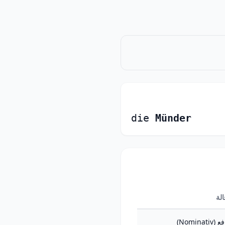
die
Münder
الة
Nominativ)