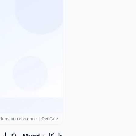
lension reference | DeuTale
هل كلمة Mund مذكر أم مؤنث أم محايد؟