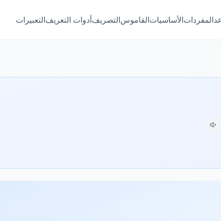
عد
المفردات
الأساسيات
القاموس
التصريف
أدوات التعريف
التعبيرات