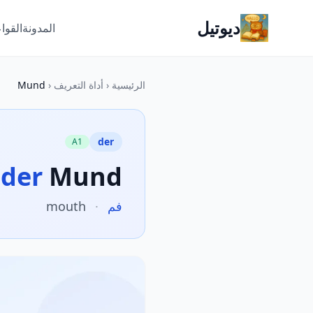
ديوتيل
المدونة
القوا
الرئيسية
‹
أداة التعريف
‹
Mund
der
A1
der
Mund
فم
·
mouth