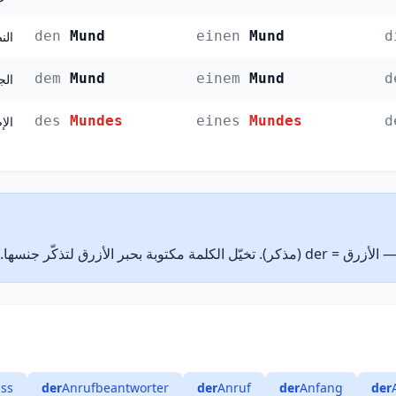
den
Mund
einen
Mund
d
النصب 
dem
Mund
einem
Mund
d
الجر (
des
Mundes
eines
Mundes
d
الإضا
ss
der
Anrufbeantworter
der
Anruf
der
Anfang
der