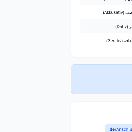
(Akkusativ)
Dativ)
فة (Genitiv)
der
Anschlu