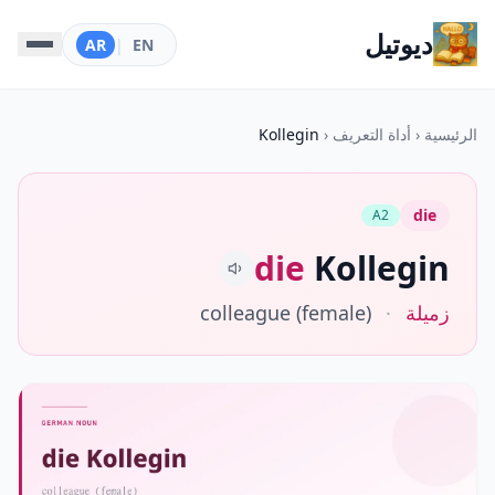
ديوتيل
AR
|
EN
الرئيسية
‹
أداة التعريف
‹
Kollegin
die
A2
die
Kollegin
زميلة
·
colleague (female)