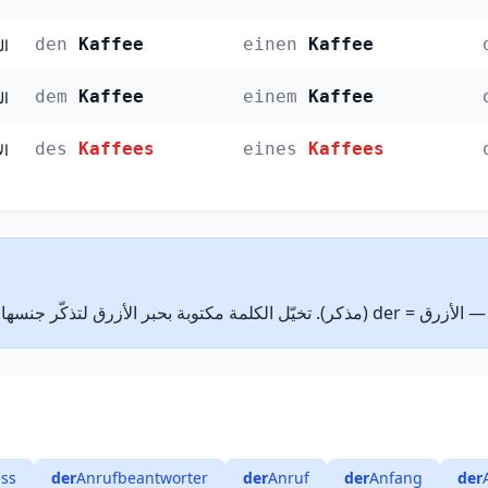
den
Kaffee
einen
Kaffee
الن
dem
Kaffee
einem
Kaffee
الج
des
Kaffees
eines
Kaffees
الإ
ss
der
Anrufbeantworter
der
Anruf
der
Anfang
der