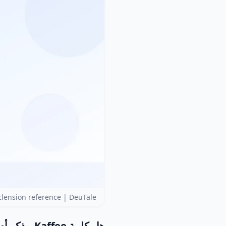
lension reference | DeuTale
هل كلمة Kaffee مذكر أم مؤنث أم محايد؟