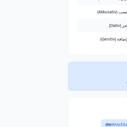
صب (Akkusativ)
ر (Dativ)
ضافة (Genitiv)
der
Anschlu