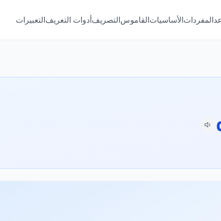
عد
المفردات
الأساسيات
القاموس
التصريف
أدوات التعريف
التعبيرات