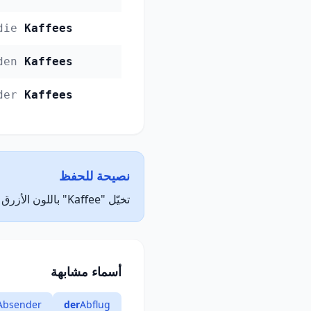
die
Kaffees
den
Kaffees
der
Kaffees
نصيحة للحفظ
تخيّل "Kaffee" باللون الأزرق — الأزرق = der (مذكر). تخيّل الكلمة مكتوبة بحبر الأزرق لتذكّر جنسها.
أسماء مشابهة
Absender
der
Abflug