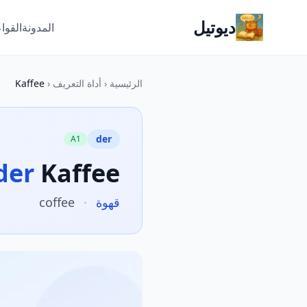
ديوتيل
المدونة
القوا
الرئيسية
‹
أداة التعريف
‹
Kaffee
der
A1
der
Kaffee
قهوة
·
coffee