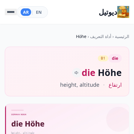
ديوتيل
AR
|
EN
الرئيسية
‹
أداة التعريف
‹
Höhe
die
B1
die
Höhe
ارتفاع
·
height, altitude